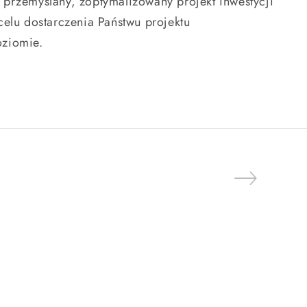
przemyślany, zoptymalizowany projekt inwestycji
elu dostarczenia Państwu projektu
oziomie.