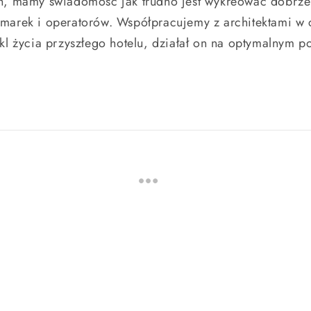
h, mamy świadomość jak trudno jest wykreować dobrze 
marek i operatorów. Współpracujemy z architektami w c
kl życia przyszłego hotelu, działał on na optymalnym p