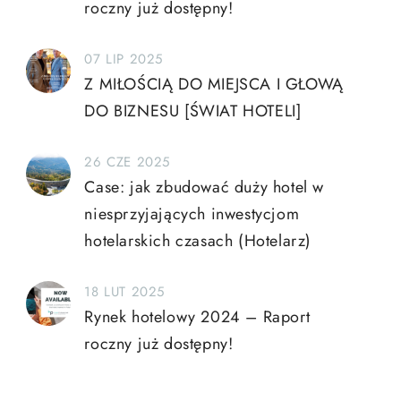
roczny już dostępny!
07 LIP 2025
Z MIŁOŚCIĄ DO MIEJSCA I GŁOWĄ
DO BIZNESU [ŚWIAT HOTELI]
26 CZE 2025
Case: jak zbudować duży hotel w
niesprzyjających inwestycjom
hotelarskich czasach (Hotelarz)
18 LUT 2025
Rynek hotelowy 2024 – Raport
roczny już dostępny!