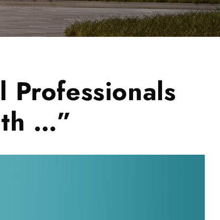
 Professionals
ith …”