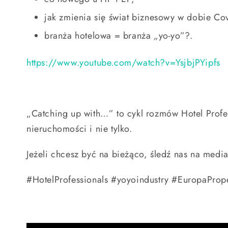
jak zmienia się świat biznesowy w dobie Co
branża hotelowa = branża „yo-yo”?.
https://www.youtube.com/watch?v=YsjbjPYipfs
„Catching up with…” to cykl rozmów Hotel Profe
nieruchomości i nie tylko.
Jeżeli chcesz być na bieżąco, śledź nas na med
#HotelProfessionals #yoyoindustry #EuropaProp