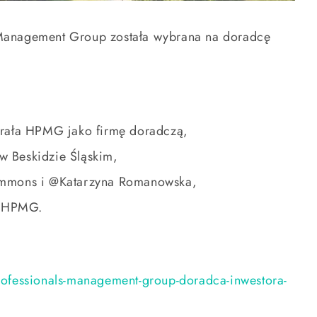
 Management Group została wybrana na doradcę
brała HPMG jako firmę doradczą,
w Beskidzie Śląskim,
Simmons i @Katarzyna Romanowska,
ka HPMG.
professionals-management-group-doradca-inwestora-