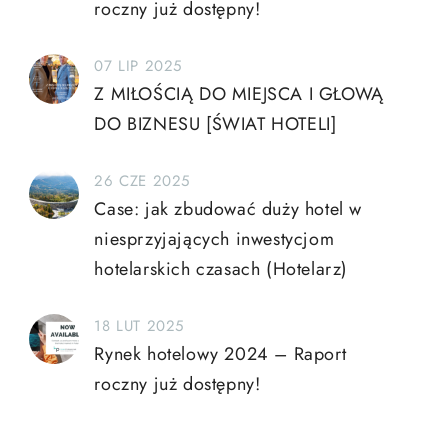
roczny już dostępny!
07 LIP 2025
Z MIŁOŚCIĄ DO MIEJSCA I GŁOWĄ
DO BIZNESU [ŚWIAT HOTELI]
26 CZE 2025
Case: jak zbudować duży hotel w
niesprzyjających inwestycjom
hotelarskich czasach (Hotelarz)
18 LUT 2025
Rynek hotelowy 2024 – Raport
roczny już dostępny!