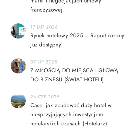
marki i negocjacjach umowy
franczyzowej
17 LUT 2026
Rynek hotelowy 2025 – Raport roczny
już dostępny!
07 LIP 2025
Z MIŁOŚCIĄ DO MIEJSCA I GŁOWĄ
DO BIZNESU [ŚWIAT HOTELI]
26 CZE 2025
Case: jak zbudować duży hotel w
niesprzyjających inwestycjom
hotelarskich czasach (Hotelarz)