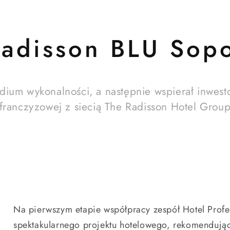
adisson BLU Sop
tudium wykonalności, a następnie wspierał inwe
franczyzowej z siecią The Radisson Hotel Grou
Na pierwszym etapie współpracy zespół Hotel Profe
spektakularnego projektu hotelowego, rekomendując