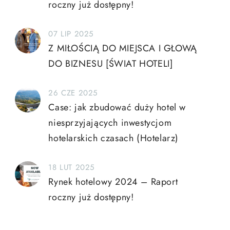
roczny już dostępny!
07 LIP 2025
Z MIŁOŚCIĄ DO MIEJSCA I GŁOWĄ
DO BIZNESU [ŚWIAT HOTELI]
26 CZE 2025
Case: jak zbudować duży hotel w
niesprzyjających inwestycjom
hotelarskich czasach (Hotelarz)
18 LUT 2025
Rynek hotelowy 2024 – Raport
roczny już dostępny!