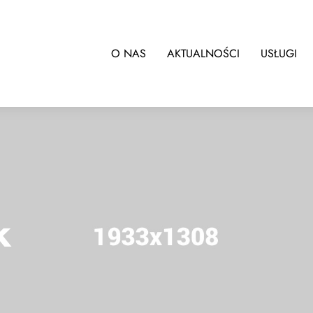
O NAS
AKTUALNOŚCI
USŁUGI
k